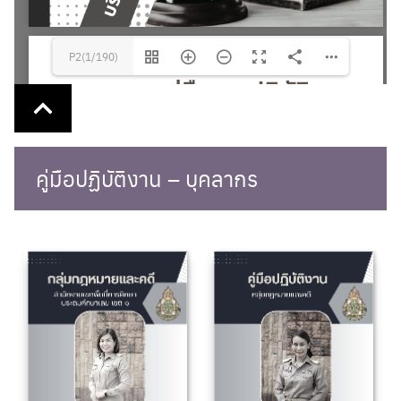
P2(1/190)
คู่มือปฏิบัติงาน – บุคลากร