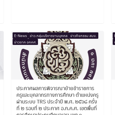
E-News
ข่าว.กลุ่มบริหารงานบุคคล
ข่าวกิจกรรม สนง.
ข่าวจาก อกคศ.
ประกาศผลการพิจารณาย้ายข้าราชการ
ครูและบุคลากรทางการศึกษา ตำแหน่งครู
ผ่านระบบ TRS ประจำปี พ.ศ. ๒๕๖๘ ครั้ง
ที่ ๒ รอบที่ ๒ ประกาศ อ.ก.ค.ศ. เขตพื้นที่
การศึกษาประถมศึกษาเลย เขต ๑