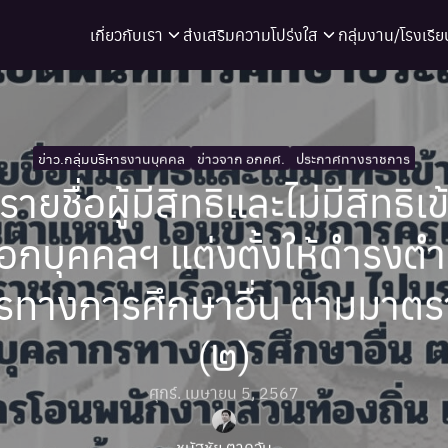
เกี่ยวกับเรา
ส่งเสริมความโปร่งใส
กลุ่มงาน/โรงเรีย
arch
r:
ข่าว.กลุ่มบริหารงานบุคคล
ข่าวจาก อกคศ.
ประกาศทางราชการ
ยชื่อผู้มีสิทธิและไม่มีสิทธิเ
ือกบุคคลฯ แต่งตั้งให้ดำรงต
รทางการศึกษาอื่น ตามมาตร
(๒)
ศุกร์. เมษายน 5, 2567
ชนัฐชัย ตาควัน