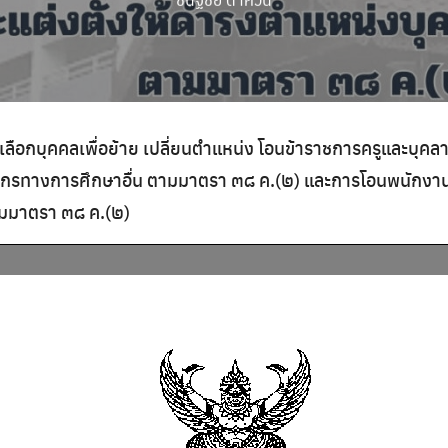
ารคัดเลือกบุคคลเพื่อย้าย เปลี่ยนตำแหน่ง โอนข้าราชการครูและ
ากรทางการศึกษาอื่น ตามมาตรา ๓๘ ค.(๒) และการโอนพนักงานส่
ามมาตรา ๓๘ ค.(๒)