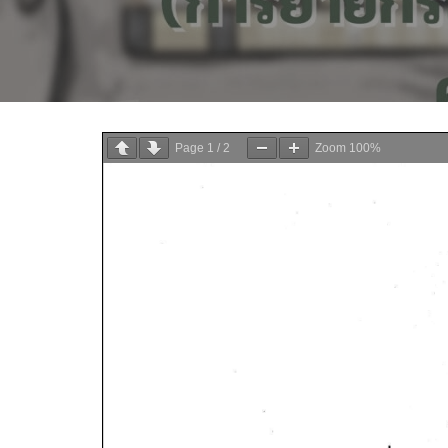
Page
1
/
2
Zoom
100%