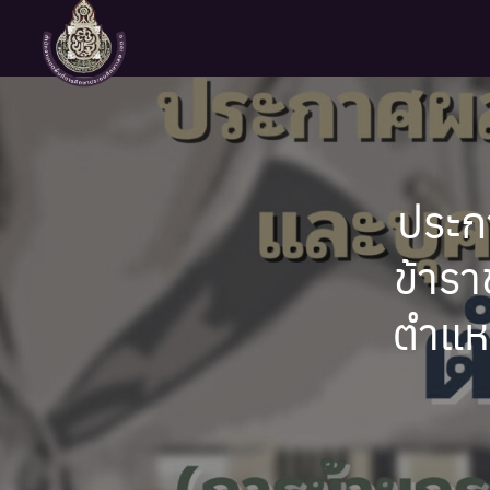
Skip
to
content
Se
fo
ประก
ข้าร
ตำแหน