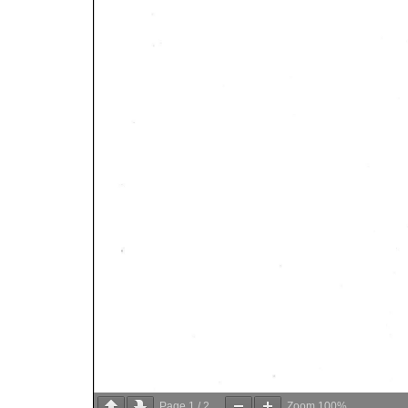
Page
1
/
2
Zoom
100%