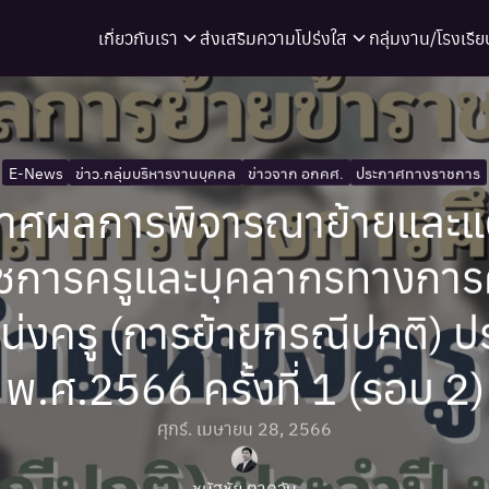
เกี่ยวกับเรา
ส่งเสริมความโปร่งใส
กลุ่มงาน/โรงเรีย
arch
r:
E-News
ข่าว.กลุ่มบริหารงานบุคคล
ข่าวจาก อกคศ.
ประกาศทางราชการ
าศผลการพิจารณาย้ายและแต่
าชการครูและบุคลากรทางการ
่งครู (การย้ายกรณีปกติ) ป
พ.ศ.2566 ครั้งที่ 1 (รอบ 2)
ศุกร์. เมษายน 28, 2566
ชนัฐชัย ตาควัน