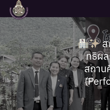
Skip
to
content
Se
fo
สพ
ทธิผล
สถานศ
(Perf