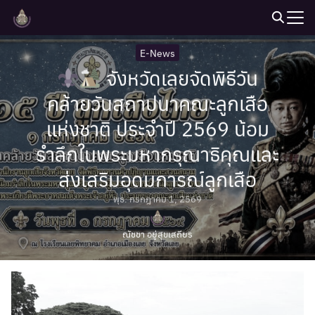
Skip
to
Search
content
E-News
for:
จังหวัดเลยจัดพิธีวัน
คล้ายวันสถาปนาคณะลูกเสือ
แห่งชาติ ประจำปี 2569 น้อม
รำลึกในพระมหากรุณาธิคุณและ
ส่งเสริมอุดมการณ์ลูกเสือ
พุธ. กรกฎาคม 1, 2569
ณัชชา อยู่สุขเสถียร