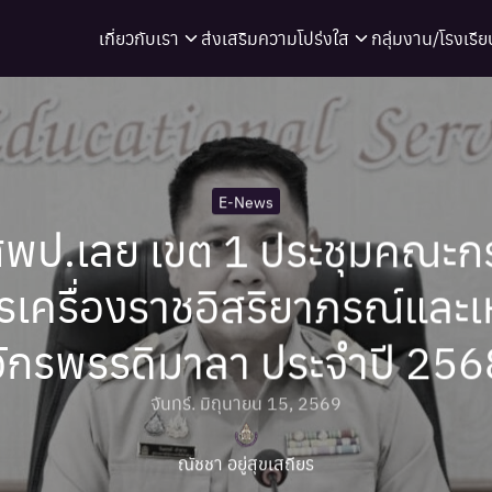
เกี่ยวกับเรา
ส่งเสริมความโปร่งใส
กลุ่มงาน/โรงเรีย
arch
r:
E-News
พป.เลย เขต 1 ประชุมคณะก
รเครื่องราชอิสริยาภรณ์และ
จักรพรรดิมาลา ประจำปี 256
จันทร์. มิถุนายน 15, 2569
ณัชชา อยู่สุขเสถียร