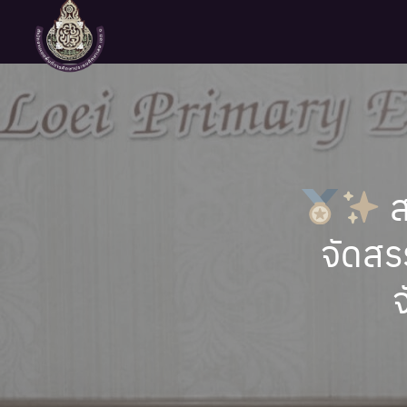
Skip
to
content
Se
fo
ส
จัดสร