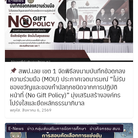
สพป.เลย เขต 1 จัดพิธีลงนามบันทึกข้อตกลง
ความร่วมมือ (MOU) ประกาศเจตนารมณ์ “ไม่รับ
ของขวัญและของกำนัลทุกชนิดจากการปฏิบัติ
หน้าที่ (No Gift Policy)” มุ่งเสริมสร้างองค์กร
โปร่งใสและยึดหลักธรรมาภิบาล
พฤหัส. สิงหาคม 6, 2569
E-News
ข่าว.กลุ่มส่งเสริมการจัดการศึกษา
ข่าวกิจกรรม สนง.