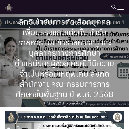
E-News
Skip
ประกาศรายชื่อผู้มีสิทธิและไม่มี
to
Search
content
สิทธิเข้ารับการคัดเลือกบุคคล
for:
เพื่อบรรจุและแต่งตั้งเข้ารับ
ราชการ เป็นข้าราชการครูและ
บุคลากรทางการศึกษา
ตำแหน่งครูผู้ช่วย กรณีที่มีความ
จำเป็นหรือมีเหตุพิเศษ สังกัด
สำนักงานคณะกรรมการการ
ศึกษาชั้นพื้นฐาน ปี พ.ศ. 2568
ศุกร์. พฤษภาคม 22, 2569
บรรจงศักดิ์ ทองไชยะ